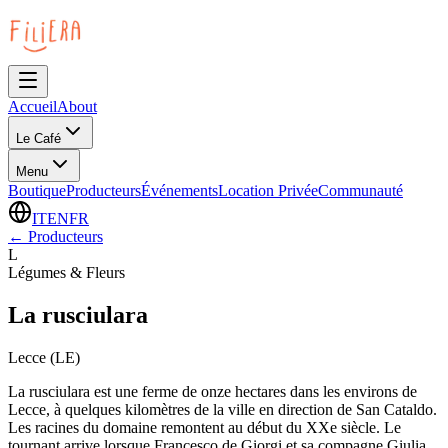
Accueil
About
Le Café
Menu
Boutique
Producteurs
Événements
Location Privée
Communauté
IT
EN
FR
←
Producteurs
L
Légumes & Fleurs
La rusciulara
Lecce (LE)
La rusciulara est une ferme de onze hectares dans les environs de
Lecce, à quelques kilomètres de la ville en direction de San Cataldo.
Les racines du domaine remontent au début du XXe siècle. Le
tournant arrive lorsque Francesco de Giorgi et sa compagne Giulia