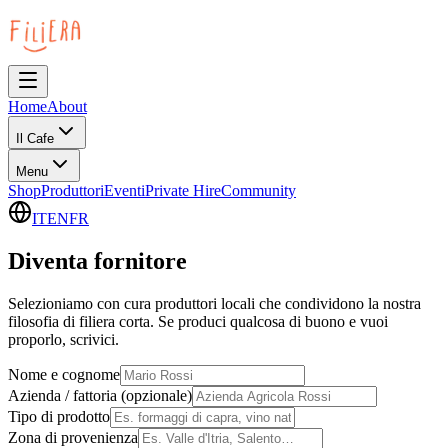
Home
About
Il Cafe
Menu
Shop
Produttori
Eventi
Private Hire
Community
IT
EN
FR
Diventa fornitore
Selezioniamo con cura produttori locali che condividono la nostra
filosofia di filiera corta. Se produci qualcosa di buono e vuoi
proporlo, scrivici.
Nome e cognome
Azienda / fattoria (opzionale)
Tipo di prodotto
Zona di provenienza