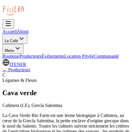
Accueil
About
Le Café
Menu
Boutique
Producteurs
Événements
Location Privée
Communauté
IT
EN
FR
←
Producteurs
C
Légumes & Fleurs
Cava verde
Calimera (LE), Grecìa Salentina
La Cava Verde Bio Farm est une ferme biologique à Calimera, au
cœur de la Grecìa Salentina, la petite enclave d'origine grecque dans
le nord du Salento. Toutes les cultures suivent strictement les critères
de l'agriculture biologique et les rythmes des saisons : les produits de