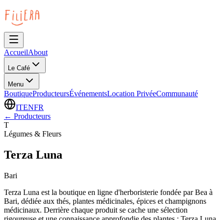
Accueil
About
Le Café
Menu
Boutique
Producteurs
Événements
Location Privée
Communauté
IT
EN
FR
←
Producteurs
T
Légumes & Fleurs
Terza Luna
Bari
Terza Luna est la boutique en ligne d'herboristerie fondée par Bea à
Bari, dédiée aux thés, plantes médicinales, épices et champignons
médicinaux. Derrière chaque produit se cache une sélection
rigoureuse et une connaissance approfondie des plantes : Terza Luna