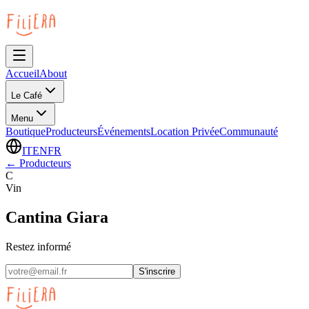
Accueil
About
Le Café
Menu
Boutique
Producteurs
Événements
Location Privée
Communauté
IT
EN
FR
←
Producteurs
C
Vin
Cantina Giara
Restez informé
S'inscrire