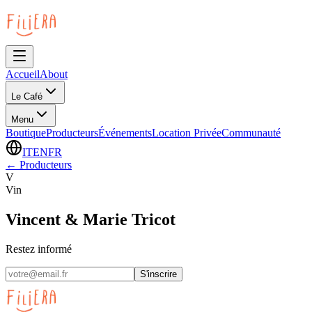
Accueil
About
Le Café
Menu
Boutique
Producteurs
Événements
Location Privée
Communauté
IT
EN
FR
←
Producteurs
V
Vin
Vincent & Marie Tricot
Restez informé
S'inscrire