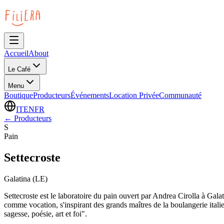
Accueil
About
Le Café
Menu
Boutique
Producteurs
Événements
Location Privée
Communauté
IT
EN
FR
←
Producteurs
S
Pain
Settecroste
Galatina (LE)
Settecroste est le laboratoire du pain ouvert par Andrea Cirolla à Gal
comme vocation, s'inspirant des grands maîtres de la boulangerie itali
sagesse, poésie, art et foi".