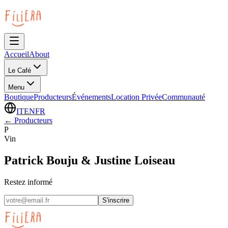
Accueil
About
Le Café
Menu
Boutique
Producteurs
Événements
Location Privée
Communauté
IT
EN
FR
←
Producteurs
P
Vin
Patrick Bouju & Justine Loiseau
Restez informé
S'inscrire