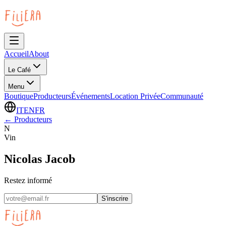
Accueil
About
Le Café
Menu
Boutique
Producteurs
Événements
Location Privée
Communauté
IT
EN
FR
←
Producteurs
N
Vin
Nicolas Jacob
Restez informé
S'inscrire