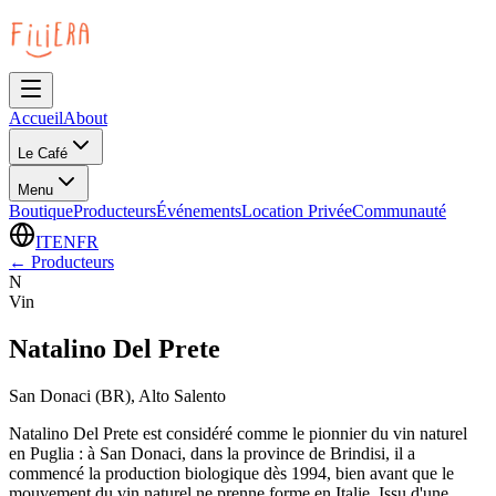
Accueil
About
Le Café
Menu
Boutique
Producteurs
Événements
Location Privée
Communauté
IT
EN
FR
←
Producteurs
N
Vin
Natalino Del Prete
San Donaci (BR), Alto Salento
Natalino Del Prete est considéré comme le pionnier du vin naturel
en Puglia : à San Donaci, dans la province de Brindisi, il a
commencé la production biologique dès 1994, bien avant que le
mouvement du vin naturel ne prenne forme en Italie. Issu d'une