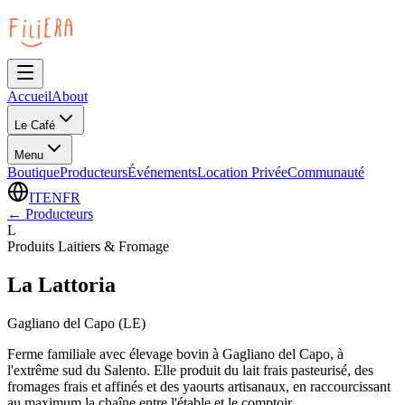
Accueil
About
Le Café
Menu
Boutique
Producteurs
Événements
Location Privée
Communauté
IT
EN
FR
←
Producteurs
L
Produits Laitiers & Fromage
La Lattoria
Gagliano del Capo (LE)
Ferme familiale avec élevage bovin à Gagliano del Capo, à
l'extrême sud du Salento. Elle produit du lait frais pasteurisé, des
fromages frais et affinés et des yaourts artisanaux, en raccourcissant
au maximum la chaîne entre l'étable et le comptoir.