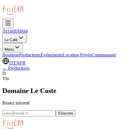
Accueil
About
Le Café
Menu
Boutique
Producteurs
Événements
Location Privée
Communauté
IT
EN
FR
←
Producteurs
D
Vin
Domaine Le Coste
Restez informé
S'inscrire