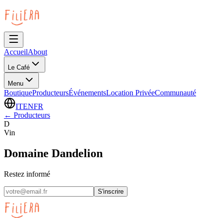
Accueil
About
Le Café
Menu
Boutique
Producteurs
Événements
Location Privée
Communauté
IT
EN
FR
←
Producteurs
D
Vin
Domaine Dandelion
Restez informé
S'inscrire