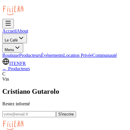
Accueil
About
Le Café
Menu
Boutique
Producteurs
Événements
Location Privée
Communauté
IT
EN
FR
←
Producteurs
C
Vin
Cristiano Gutarolo
Restez informé
S'inscrire